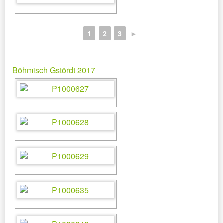
1
2
3
►
Böhmisch Gstördt 2017