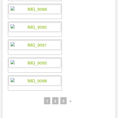
1
2
3
►