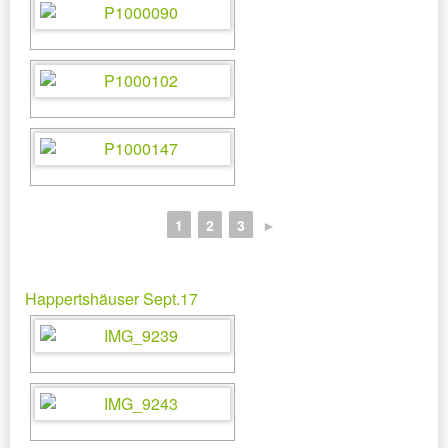
1
2
3
►
Happertshäuser Sept.17