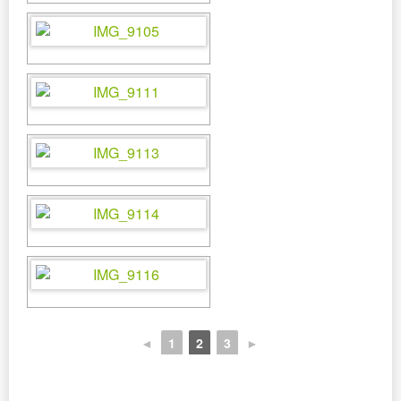
◄
1
2
3
►