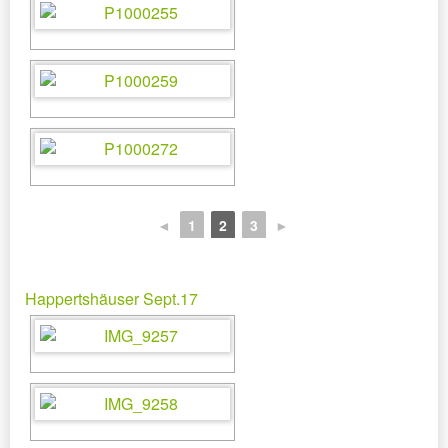
◄
1
2
3
►
Happertshäuser Sept.17