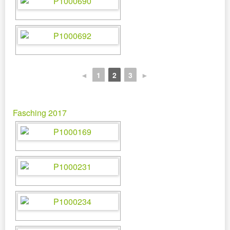
◄
1
2
3
►
Fasching 2017