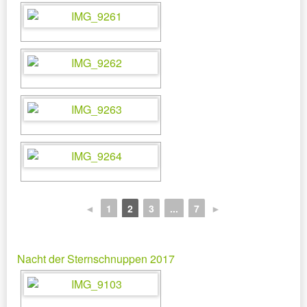
◄
1
2
3
...
7
►
Nacht der Sternschnuppen 2017