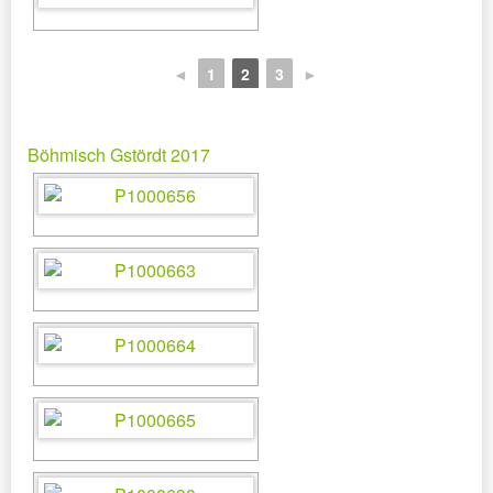
◄
1
2
3
►
Böhmisch Gstördt 2017