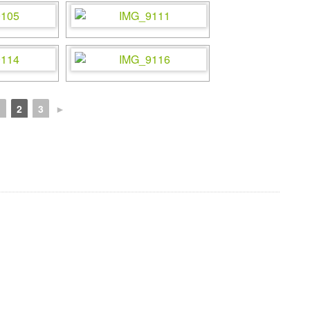
1
2
3
►