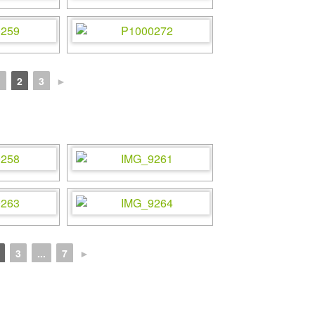
1
2
3
►
3
...
7
►