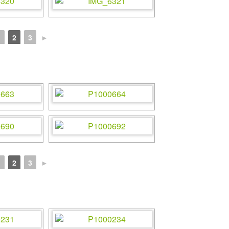
1
2
3
►
1
2
3
►