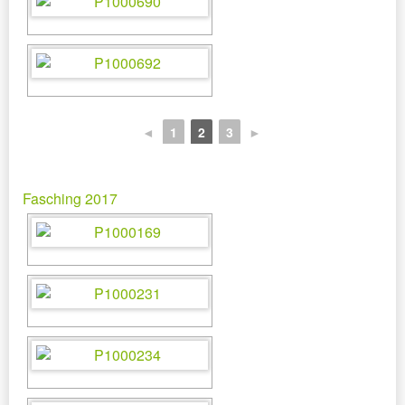
◄
1
2
3
►
Fasching 2017