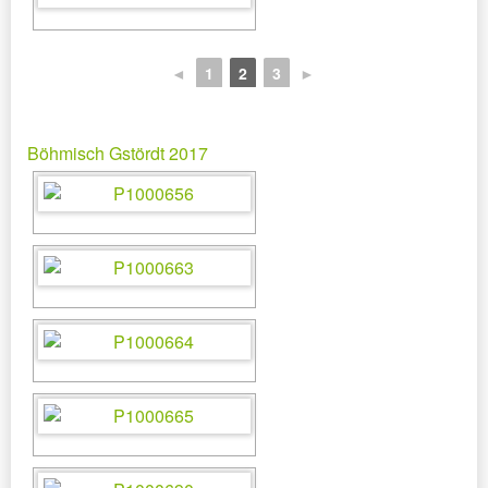
◄
1
2
3
►
Böhmisch Gstördt 2017