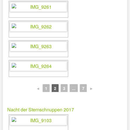
◄
1
2
3
...
7
►
Nacht der Sternschnuppen 2017