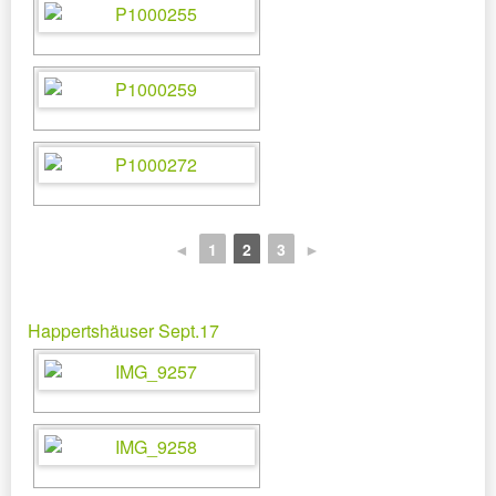
◄
1
2
3
►
Happertshäuser Sept.17