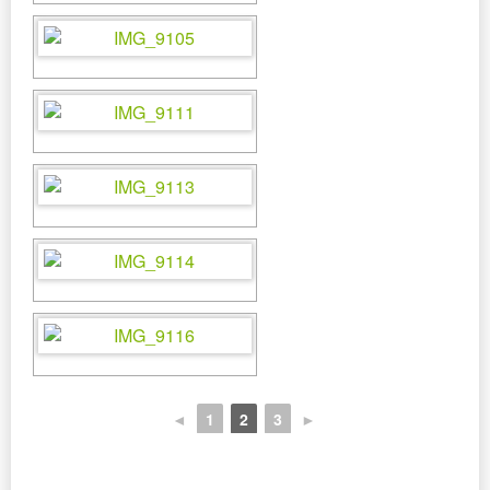
◄
1
2
3
►