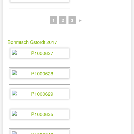
1
2
3
►
Böhmisch Gstördt 2017