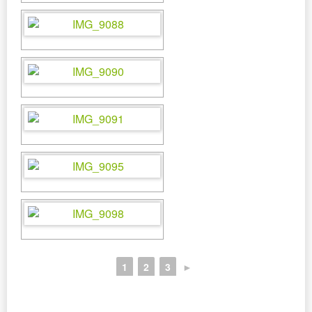
1
2
3
►