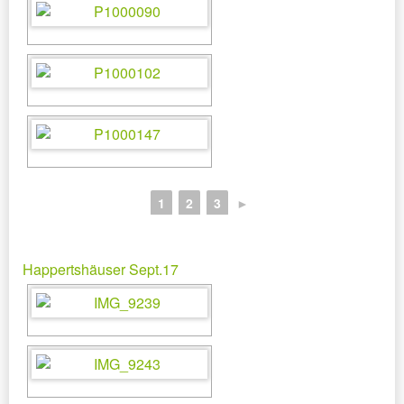
1
2
3
►
Happertshäuser Sept.17